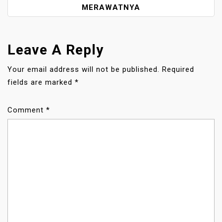
A
MERAWATNYA
V
I
G
Leave A Reply
A
T
Your email address will not be published.
Required
I
fields are marked
*
O
N
Comment
*