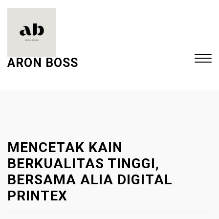
S
k
i
p
t
ARON BOSS
o
c
Close
o
Menu
n
t
e
MENCETAK KAIN
n
t
BERKUALITAS TINGGI,
BERSAMA ALIA DIGITAL
PRINTEX