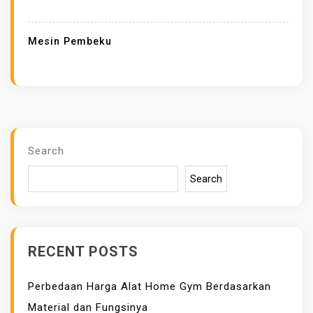
I
H
Mesin Pembeku
A
N
B
L
A
S
Search
T
Search
F
R
E
E
RECENT POSTS
Z
E
Perbedaan Harga Alat Home Gym Berdasarkan
R
Material dan Fungsinya
S