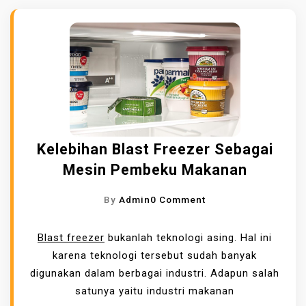
Kelebihan Blast Freezer Sebagai
Mesin Pembeku Makanan
O
By
Admin
0 Comment
N
K
Blast freezer
bukanlah teknologi asing. Hal ini
E
karena teknologi tersebut sudah banyak
L
digunakan dalam berbagai industri. Adapun salah
E
satunya yaitu industri makanan
B