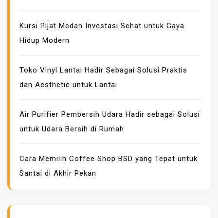
E
B
Kursi Pijat Medan Investasi Sehat untuk Gaya
A
Hidup Modern
G
A
Toko Vinyl Lantai Hadir Sebagai Solusi Praktis
I
dan Aesthetic untuk Lantai
M
E
S
Air Purifier Pembersih Udara Hadir sebagai Solusi
I
untuk Udara Bersih di Rumah
N
P
Cara Memilih Coffee Shop BSD yang Tepat untuk
E
Santai di Akhir Pekan
M
B
E
K