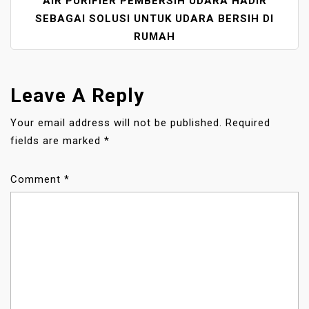
AIR PURIFIER PEMBERSIH UDARA HADIR
N
A
SEBAGAI SOLUSI UNTUK UDARA BERSIH DI
V
RUMAH
I
G
A
Leave A Reply
T
I
Your email address will not be published.
Required
O
fields are marked
*
N
Comment
*