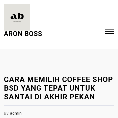
S
k
i
p
t
ARON BOSS
o
c
Close
o
Menu
n
t
e
CARA MEMILIH COFFEE SHOP
n
t
BSD YANG TEPAT UNTUK
SANTAI DI AKHIR PEKAN
By
admin