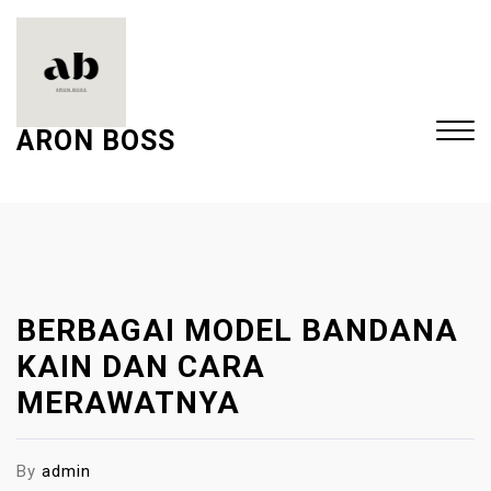
S
k
i
p
t
ARON BOSS
o
c
Close
o
Menu
n
t
e
BERBAGAI MODEL BANDANA
n
t
KAIN DAN CARA
MERAWATNYA
By
admin