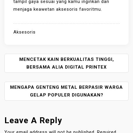
tampil gaya sesuai yang kamu inginkan dan
menjaga keawetan aksesoris favoritmu.
Aksesoris
P
MENCETAK KAIN BERKUALITAS TINGGI,
O
BERSAMA ALIA DIGITAL PRINTEX
S
T
MENGAPA GENTENG METAL BERPASIR WARGA
N
A
GELAP POPULER DIGUNAKAN?
V
I
G
Leave A Reply
A
T
Your email address will not be published.
Required