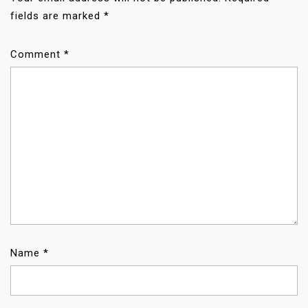
I
fields are marked
*
O
N
Comment
*
Name
*