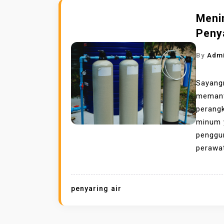
Meni
Peny
By
Adm
Sayang
meman
perang
minum y
penggu
perawat
penyaring air