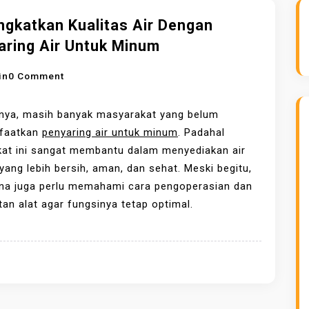
ngkatkan Kualitas Air Dengan
aring Air Untuk Minum
O
in
0 Comment
N
M
nya, masih banyak masyarakat yang belum
E
faatkan
penyaring air untuk minum
. Padahal
N
kat ini sangat membantu dalam menyediakan air
I
ang lebih bersih, aman, dan sehat. Meski begitu,
N
na juga perlu memahami cara pengoperasian dan
G
an alat agar fungsinya tetap optimal.
K
A
T
K
A
N