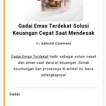
P
T
A
U
R
P
I
E
Gadai Emas Terdekat Solusi
B
R
E
Keuangan Cepat Saat Mendesak
M
T
A
O
By
Admin
0 Comment
T
N
A
G
Gadai Emas Terdekat
hadir sebagai solusi cepat
Y
A
dan aman saat darurat keuangan. Simak
A
D
keuntungan dan prosesnya di artikel ini, baca
N
A
selengkapnya!
G
I
A
E
M
M
Gadai
A
A
N
S