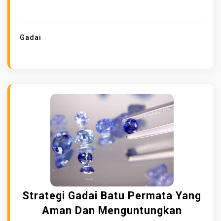
I
A
N
Gadai
P
U
S
A
T
J
A
K
A
R
T
A
Strategi Gadai Batu Permata Yang
C
Aman Dan Menguntungkan
A