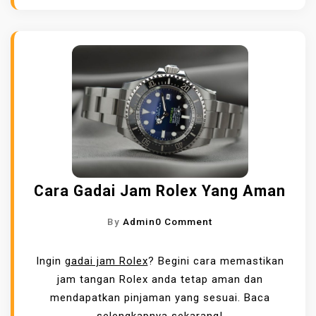
D
T
A
E
N
R
M
D
E
E
N
K
G
A
U
T
N
S
T
O
Cara Gadai Jam Rolex Yang Aman
U
L
N
U
O
By
Admin
0 Comment
G
S
N
K
I
C
Ingin
gadai jam Rolex
? Begini cara memastikan
A
K
A
jam tangan Rolex anda tetap aman dan
N
E
R
mendapatkan pinjaman yang sesuai. Baca
U
A