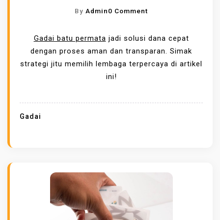
I
O
By
Admin
0 Comment
R
N
K
S
Gadai batu permata
jadi solusi dana cepat
A
T
dengan proses aman dan transparan. Simak
N
R
strategi jitu memilih lembaga terpercaya di artikel
D
A
ini!
A
T
N
E
A
G
Gadai
C
I
E
G
P
A
A
D
T
A
T
I
A
B
N
A