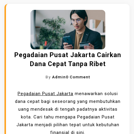
Pegadaian Pusat Jakarta Cairkan
Dana Cepat Tanpa Ribet
O
By
Admin
0 Comment
N
P
Pegadaian Pusat Jakarta
menawarkan solusi
E
dana cepat bagi seseorang yang membutuhkan
G
uang mendesak di tengah padatnya aktivitas
A
kota. Cari tahu mengapa Pegadaian Pusat
D
Jakarta menjadi pilihan tepat untuk kebutuhan
A
finansial di sini.