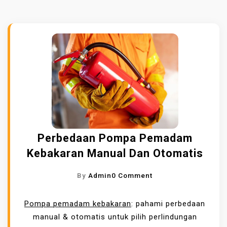
Perbedaan Pompa Pemadam
Kebakaran Manual Dan Otomatis
O
By
Admin
0 Comment
N
P
Pompa pemadam kebakaran
: pahami perbedaan
E
manual & otomatis untuk pilih perlindungan