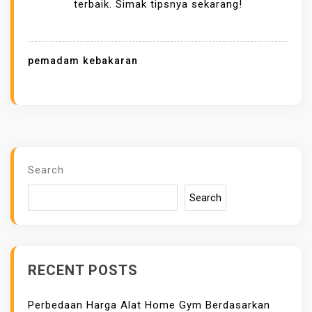
R
terbaik. Simak tipsnya sekarang!
B
E
D
pemadam kebakaran
A
A
N
P
O
M
Search
P
Search
A
P
E
M
RECENT POSTS
A
D
Perbedaan Harga Alat Home Gym Berdasarkan
A