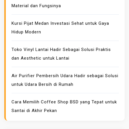
Material dan Fungsinya
M
K
E
Kursi Pijat Medan Investasi Sehat untuk Gaya
B
Hidup Modern
A
K
Toko Vinyl Lantai Hadir Sebagai Solusi Praktis
A
dan Aesthetic untuk Lantai
R
A
N
Air Purifier Pembersih Udara Hadir sebagai Solusi
M
untuk Udara Bersih di Rumah
A
N
Cara Memilih Coffee Shop BSD yang Tepat untuk
U
Santai di Akhir Pekan
A
L
D