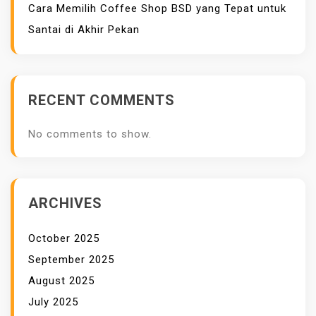
Cara Memilih Coffee Shop BSD yang Tepat untuk
O
Santai di Akhir Pekan
L
U
S
I
RECENT COMMENTS
U
N
No comments to show.
T
U
K
U
ARCHIVES
D
A
October 2025
R
September 2025
A
August 2025
B
July 2025
E