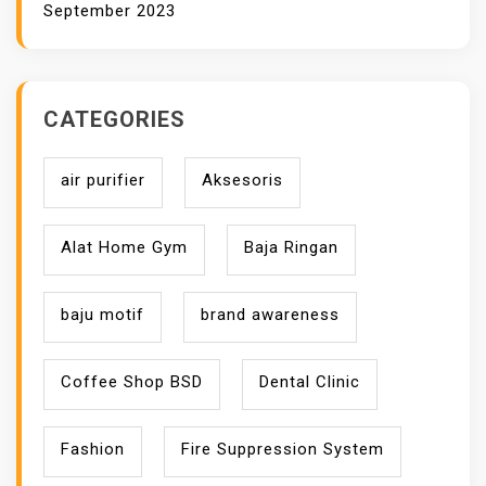
September 2023
R
S
I
H
CATEGORIES
D
I
air purifier
Aksesoris
R
U
M
Alat Home Gym
Baja Ringan
A
H
baju motif
brand awareness
Coffee Shop BSD
Dental Clinic
Fashion
Fire Suppression System