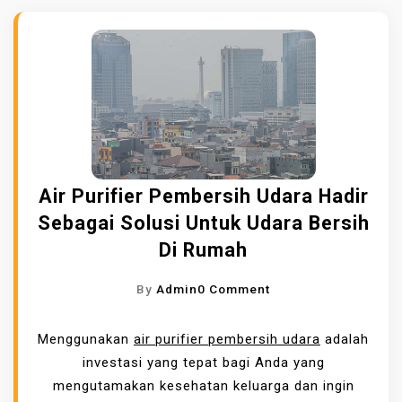
Air Purifier Pembersih Udara Hadir
Sebagai Solusi Untuk Udara Bersih
Di Rumah
O
By
Admin
0 Comment
N
A
Menggunakan
air purifier pembersih udara
adalah
I
investasi yang tepat bagi Anda yang
R
mengutamakan kesehatan keluarga dan ingin