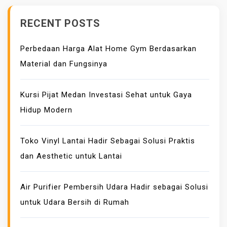
D
RECENT POSTS
A
R
Perbedaan Harga Alat Home Gym Berdasarkan
A
Material dan Fungsinya
H
A
D
Kursi Pijat Medan Investasi Sehat untuk Gaya
I
Hidup Modern
R
S
Toko Vinyl Lantai Hadir Sebagai Solusi Praktis
E
dan Aesthetic untuk Lantai
B
A
G
Air Purifier Pembersih Udara Hadir sebagai Solusi
A
untuk Udara Bersih di Rumah
I
S