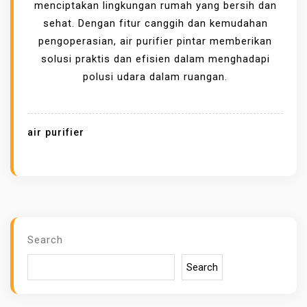
P
menciptakan lingkungan rumah yang bersih dan
U
sehat. Dengan fitur canggih dan kemudahan
R
pengoperasian, air purifier pintar memberikan
I
solusi praktis dan efisien dalam menghadapi
F
polusi udara dalam ruangan.
I
E
R
air purifier
P
E
M
B
E
R
Search
S
Search
I
H
U