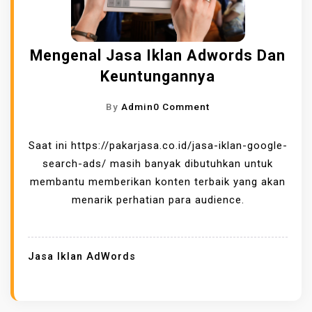
T
E
Mengenal Jasa Iklan Adwords Dan
D
E
Keuntungannya
N
O
By
Admin
0 Comment
G
N
A
M
Saat ini https://pakarjasa.co.id/jasa-iklan-google-
N
E
search-ads/ masih banyak dibutuhkan untuk
B
N
membantu memberikan konten terbaik yang akan
A
G
menarik perhatian para audience.
N
E
T
N
U
A
A
Jasa Iklan AdWords
L
N
J
J
A
A