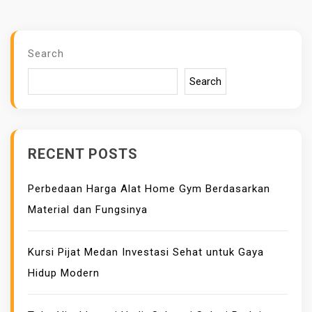
S
S
A
A
I
I
Search
K
K
Search
L
L
A
A
N
N
A
G
RECENT POSTS
D
O
W
O
Perbedaan Harga Alat Home Gym Berdasarkan
O
G
Material dan Fungsinya
R
L
D
E
S
A
Kursi Pijat Medan Investasi Sehat untuk Gaya
D
D
Hidup Modern
A
W
N
O