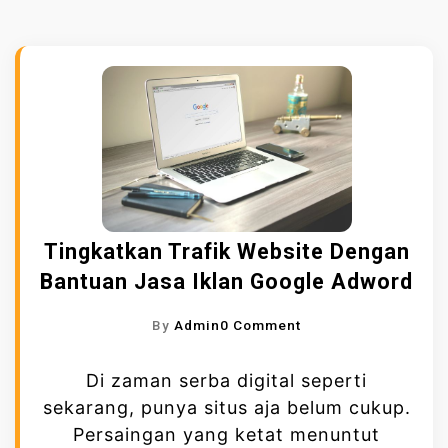
Tingkatkan Trafik Website Dengan
Bantuan Jasa Iklan Google Adword
O
By
Admin
0 Comment
N
T
Di zaman serba digital seperti
I
sekarang, punya situs aja belum cukup.
N
Persaingan yang ketat menuntut