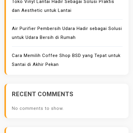
Toko Vinyl Lantai Hadir Sebagai Solusi Praktis
K
R
dan Aesthetic untuk Lantai
E
D
U
N
Air Purifier Pembersih Udara Hadir sebagai Solusi
T
untuk Udara Bersih di Rumah
U
N
Cara Memilih Coffee Shop BSD yang Tepat untuk
G
Santai di Akhir Pekan
A
N
N
Y
RECENT COMMENTS
A
No comments to show.