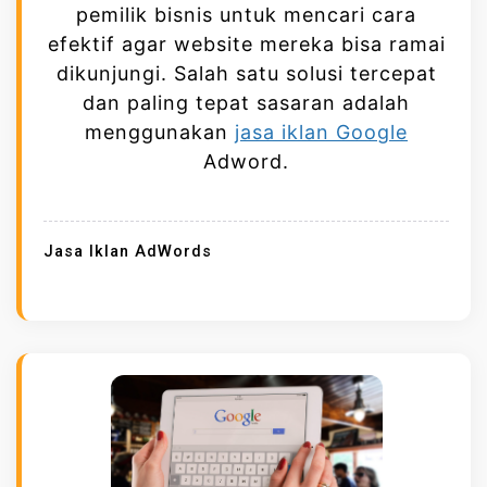
G
pemilik bisnis untuk mencari cara
K
efektif agar website mereka bisa ramai
A
dikunjungi. Salah satu solusi tercepat
T
dan paling tepat sasaran adalah
K
menggunakan
jasa iklan Google
A
Adword.
N
T
R
Jasa Iklan AdWords
A
F
I
K
W
E
B
S
I