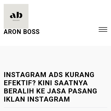
S
k
i
p
t
ARON BOSS
o
c
Close
o
Menu
n
t
e
INSTAGRAM ADS KURANG
n
t
EFEKTIF? KINI SAATNYA
BERALIH KE JASA PASANG
IKLAN INSTAGRAM