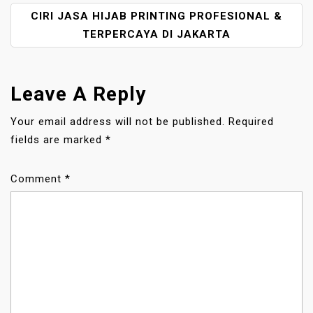
T
CIRI JASA HIJAB PRINTING PROFESIONAL &
N
A
TERPERCAYA DI JAKARTA
V
I
G
Leave A Reply
A
T
Your email address will not be published.
Required
I
fields are marked
*
O
N
Comment
*