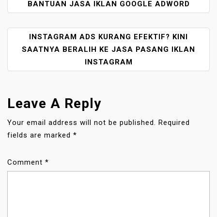
O
BANTUAN JASA IKLAN GOOGLE ADWORD
S
T
INSTAGRAM ADS KURANG EFEKTIF? KINI
N
A
SAATNYA BERALIH KE JASA PASANG IKLAN
V
INSTAGRAM
I
G
A
Leave A Reply
T
I
Your email address will not be published.
Required
O
fields are marked
*
N
Comment
*