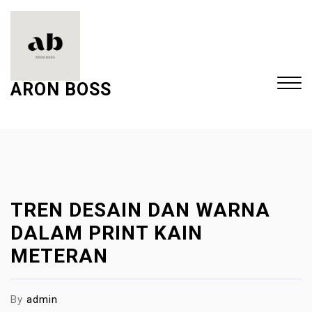
S
k
i
p
t
ARON BOSS
o
c
Close
o
Menu
n
t
e
TREN DESAIN DAN WARNA
n
t
DALAM PRINT KAIN
METERAN
By
admin