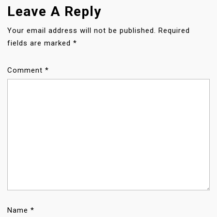
G
Leave A Reply
A
T
Your email address will not be published.
Required
I
fields are marked
*
O
N
Comment
*
Name
*