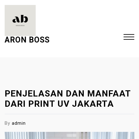
S
k
i
p
t
ARON BOSS
o
c
Close
o
Menu
n
t
e
PENJELASAN DAN MANFAAT
n
t
DARI PRINT UV JAKARTA
By
admin