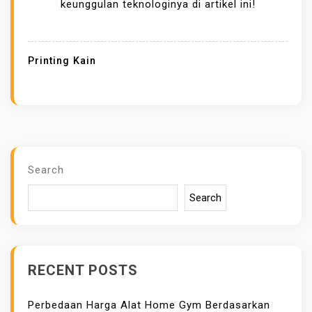
N
keunggulan teknologinya di artikel ini!
C
E
T
Printing Kain
A
K
K
A
I
N
Search
B
Search
E
R
K
U
RECENT POSTS
A
L
Perbedaan Harga Alat Home Gym Berdasarkan
I