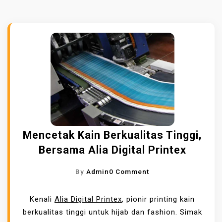
Mencetak Kain Berkualitas Tinggi,
Bersama Alia Digital Printex
O
By
Admin
0 Comment
N
M
Kenali
Alia Digital Printex
, pionir printing kain
E
berkualitas tinggi untuk hijab dan fashion. Simak