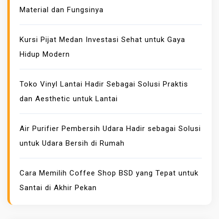
Material dan Fungsinya
T
A
S
Kursi Pijat Medan Investasi Sehat untuk Gaya
T
Hidup Modern
I
N
Toko Vinyl Lantai Hadir Sebagai Solusi Praktis
G
dan Aesthetic untuk Lantai
G
I
,
Air Purifier Pembersih Udara Hadir sebagai Solusi
B
untuk Udara Bersih di Rumah
E
R
Cara Memilih Coffee Shop BSD yang Tepat untuk
S
Santai di Akhir Pekan
A
M
A