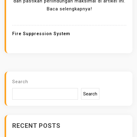
dan pastikan perlindungan maksimal di artikel ini.
O
Baca selengkapnya!
M
A
T
Fire Suppression System
I
C
F
I
R
E
Search
S
Search
U
P
P
R
RECENT POSTS
E
S