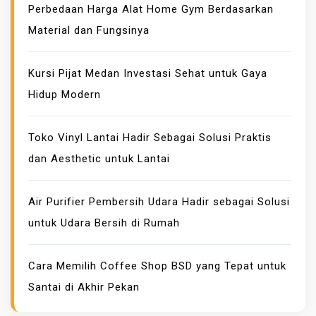
Perbedaan Harga Alat Home Gym Berdasarkan
S
Material dan Fungsinya
I
O
N
Kursi Pijat Medan Investasi Sehat untuk Gaya
S
Hidup Modern
Y
S
Toko Vinyl Lantai Hadir Sebagai Solusi Praktis
T
dan Aesthetic untuk Lantai
E
M
:
Air Purifier Pembersih Udara Hadir sebagai Solusi
P
untuk Udara Bersih di Rumah
R
O
Cara Memilih Coffee Shop BSD yang Tepat untuk
T
Santai di Akhir Pekan
E
K