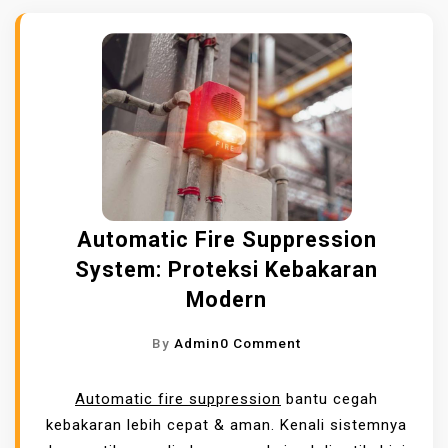
Automatic Fire Suppression
System: Proteksi Kebakaran
Modern
O
By
Admin
0 Comment
N
A
Automatic fire suppression
bantu cegah
U
kebakaran lebih cepat & aman. Kenali sistemnya
T