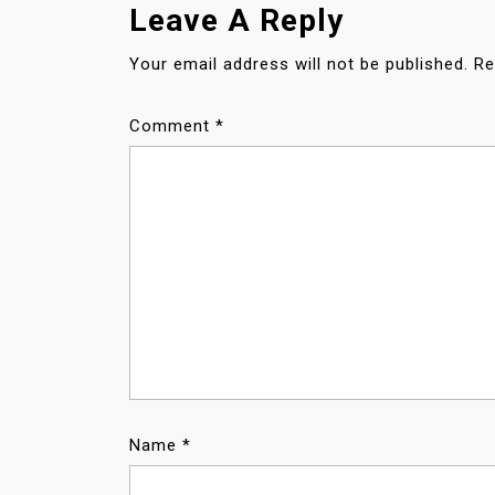
N
Leave A Reply
A
V
Your email address will not be published.
Re
I
G
Comment
*
A
T
I
O
N
Name
*