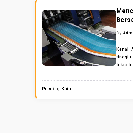
Mence
Bersa
By
Adm
Kenali
tinggi 
teknolog
Printing Kain