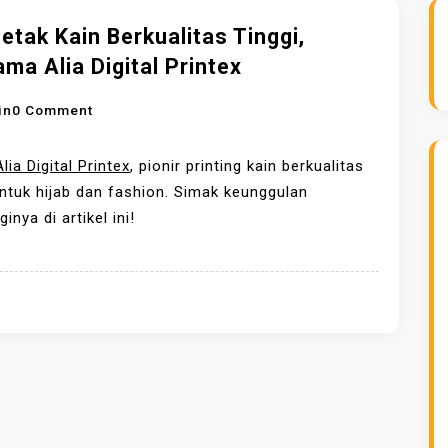
tak Kain Berkualitas Tinggi,
ma Alia Digital Printex
O
in
0 Comment
N
M
Alia Digital Printex
, pionir printing kain berkualitas
E
untuk hijab dan fashion. Simak keunggulan
N
inya di artikel ini!
C
E
T
A
K
K
A
I
N