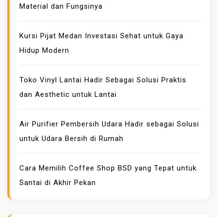
Material dan Fungsinya
A
M
P
Kursi Pijat Medan Investasi Sehat untuk Gaya
R
Hidup Modern
I
N
Toko Vinyl Lantai Hadir Sebagai Solusi Praktis
T
dan Aesthetic untuk Lantai
K
A
I
Air Purifier Pembersih Udara Hadir sebagai Solusi
N
untuk Udara Bersih di Rumah
M
E
Cara Memilih Coffee Shop BSD yang Tepat untuk
T
Santai di Akhir Pekan
E
R
A