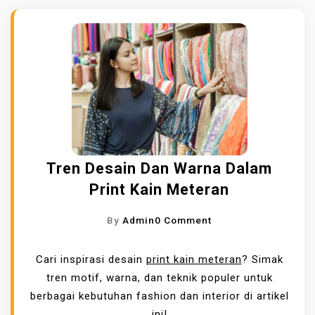
Tren Desain Dan Warna Dalam
Print Kain Meteran
O
By
Admin
0 Comment
N
T
Cari inspirasi desain
print kain meteran
? Simak
R
tren motif, warna, dan teknik populer untuk
E
berbagai kebutuhan fashion dan interior di artikel
N
ini!