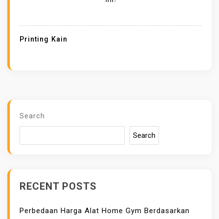
D
E
S
Printing Kain
A
I
N
D
A
N
Search
W
Search
A
R
N
A
RECENT POSTS
D
A
Perbedaan Harga Alat Home Gym Berdasarkan
L