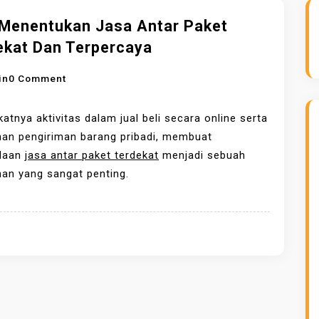
 Menentukan Jasa Antar Paket
ekat Dan Terpercaya
O
in
0 Comment
N
T
atnya aktivitas dalam jual beli secara online serta
I
han pengiriman barang pribadi, membuat
P
daan
jasa antar paket terdekat
menjadi sebuah
S
an yang sangat penting.
M
E
N
E
N
T
U
K