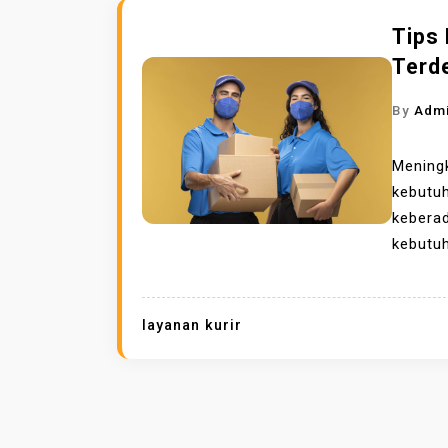
Tips
Terd
By
Adm
Meningk
kebutu
kebera
kebutuh
layanan kurir