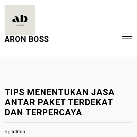
S
k
i
p
t
ARON BOSS
o
c
Close
o
Menu
n
t
e
TIPS MENENTUKAN JASA
n
t
ANTAR PAKET TERDEKAT
DAN TERPERCAYA
By
admin