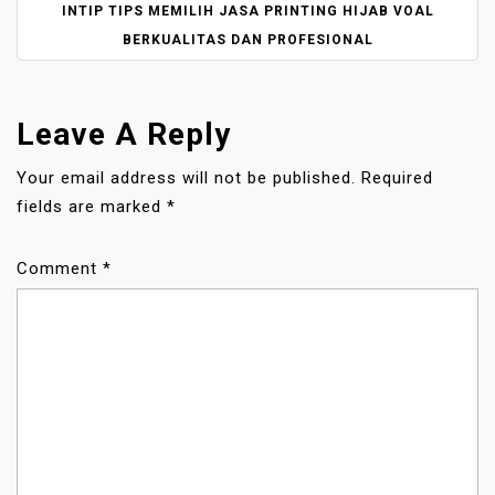
N
INTIP TIPS MEMILIH JASA PRINTING HIJAB VOAL
A
BERKUALITAS DAN PROFESIONAL
V
I
G
Leave A Reply
A
T
Your email address will not be published.
Required
I
fields are marked
*
O
N
Comment
*