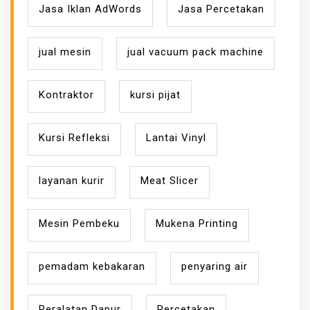
Jasa Iklan AdWords
Jasa Percetakan
jual mesin
jual vacuum pack machine
Kontraktor
kursi pijat
Kursi Refleksi
Lantai Vinyl
layanan kurir
Meat Slicer
Mesin Pembeku
Mukena Printing
pemadam kebakaran
penyaring air
Peralatan Dapur
Percetakan