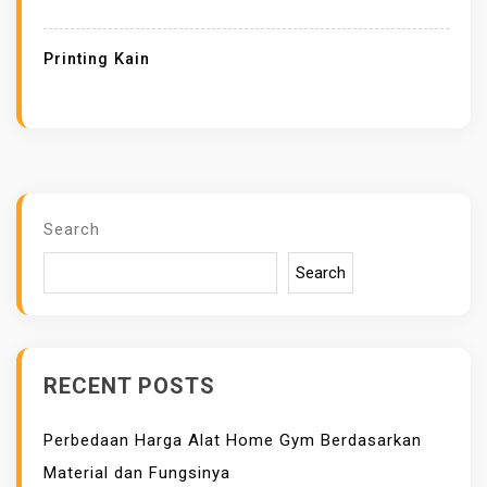
E
T
Printing Kain
A
K
K
A
I
N
Search
B
Search
E
R
K
U
RECENT POSTS
A
L
Perbedaan Harga Alat Home Gym Berdasarkan
I
Material dan Fungsinya
T