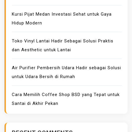
A
S
Kursi Pijat Medan Investasi Sehat untuk Gaya
T
Hidup Modern
I
N
Toko Vinyl Lantai Hadir Sebagai Solusi Praktis
G
dan Aesthetic untuk Lantai
G
I
,
Air Purifier Pembersih Udara Hadir sebagai Solusi
B
untuk Udara Bersih di Rumah
E
R
Cara Memilih Coffee Shop BSD yang Tepat untuk
S
Santai di Akhir Pekan
A
M
A
A