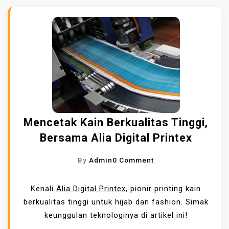
Mencetak Kain Berkualitas Tinggi,
Bersama Alia Digital Printex
O
By
Admin
0 Comment
N
M
Kenali
Alia Digital Printex
, pionir printing kain
E
berkualitas tinggi untuk hijab dan fashion. Simak
N
keunggulan teknologinya di artikel ini!
C