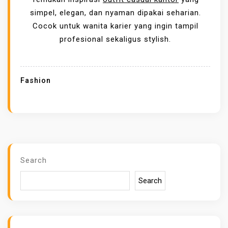
E
simpel, elegan, dan nyaman dipakai seharian.
G
Cocok untuk wanita karier yang ingin tampil
I
profesional sekaligus stylish.
N
I
T
Fashion
I
P
S
M
E
M
Search
I
Search
L
I
H
O