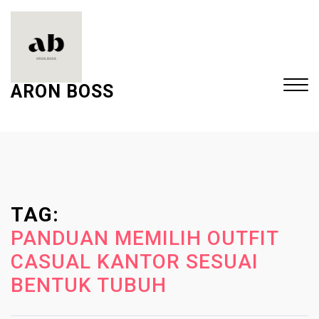
S
k
i
p
t
ARON BOSS
o
c
Close
o
Menu
n
t
e
TAG:
n
t
PANDUAN MEMILIH OUTFIT
CASUAL KANTOR SESUAI
BENTUK TUBUH