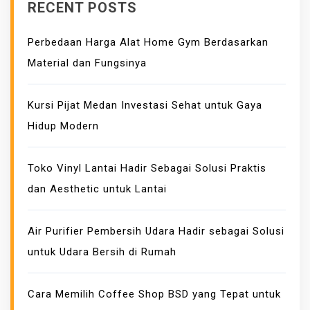
RECENT POSTS
U
T
Perbedaan Harga Alat Home Gym Berdasarkan
F
Material dan Fungsinya
I
T
K
Kursi Pijat Medan Investasi Sehat untuk Gaya
A
Hidup Modern
N
T
Toko Vinyl Lantai Hadir Sebagai Solusi Praktis
O
dan Aesthetic untuk Lantai
R
C
A
Air Purifier Pembersih Udara Hadir sebagai Solusi
S
untuk Udara Bersih di Rumah
U
A
Cara Memilih Coffee Shop BSD yang Tepat untuk
L