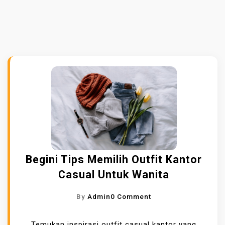
Begini Tips Memilih Outfit Kantor
Casual Untuk Wanita
O
By
Admin
0 Comment
N
B
Temukan inspirasi
outfit casual kantor
yang