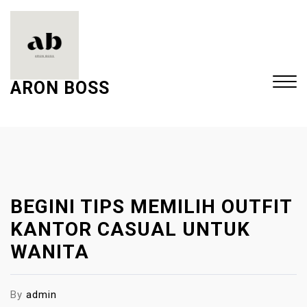
S
k
i
p
t
ARON BOSS
o
c
Close
o
Menu
n
t
e
BEGINI TIPS MEMILIH OUTFIT
n
t
KANTOR CASUAL UNTUK
WANITA
By
admin