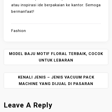
atau inspirasi ide berpakaian ke kantor. Semoga
bermanfaat!
Fashion
P
MODEL BAJU MOTIF FLORAL TERBAIK, COCOK
O
UNTUK LEBARAN
S
T
KENALI JENIS – JENIS VACUUM PACK
N
A
MACHINE YANG DIJUAL DI PASARAN
V
I
G
Leave A Reply
A