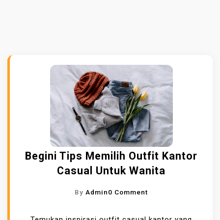
Begini Tips Memilih Outfit Kantor
Casual Untuk Wanita
O
By
Admin
0 Comment
N
B
Temukan inspirasi
outfit casual kantor
yang