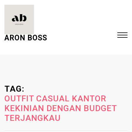
S
k
i
p
t
ARON BOSS
o
c
Close
o
Menu
n
t
e
TAG:
n
t
OUTFIT CASUAL KANTOR
KEKINIAN DENGAN BUDGET
TERJANGKAU