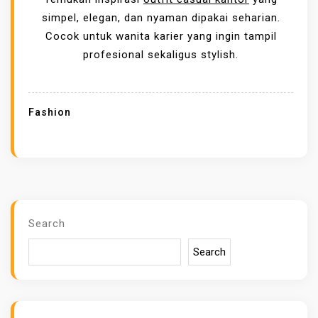
E
simpel, elegan, dan nyaman dipakai seharian.
G
Cocok untuk wanita karier yang ingin tampil
I
profesional sekaligus stylish.
N
I
T
Fashion
I
P
S
M
E
M
Search
I
Search
L
I
H
O