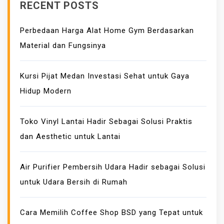
RECENT POSTS
U
T
Perbedaan Harga Alat Home Gym Berdasarkan
F
Material dan Fungsinya
I
T
K
Kursi Pijat Medan Investasi Sehat untuk Gaya
A
Hidup Modern
N
T
Toko Vinyl Lantai Hadir Sebagai Solusi Praktis
O
dan Aesthetic untuk Lantai
R
C
A
Air Purifier Pembersih Udara Hadir sebagai Solusi
S
untuk Udara Bersih di Rumah
U
A
Cara Memilih Coffee Shop BSD yang Tepat untuk
L