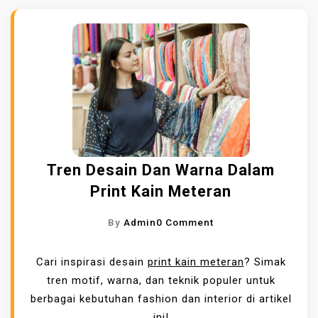
Tren Desain Dan Warna Dalam
Print Kain Meteran
O
By
Admin
0 Comment
N
T
Cari inspirasi desain
print kain meteran
? Simak
R
tren motif, warna, dan teknik populer untuk
E
berbagai kebutuhan fashion dan interior di artikel
N
ini!