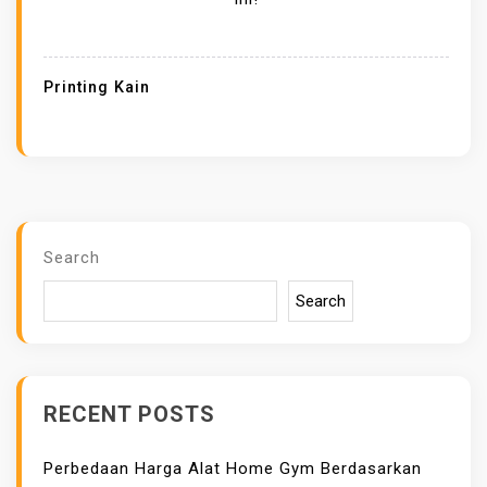
D
E
S
Printing Kain
A
I
N
D
A
N
Search
W
Search
A
R
N
A
RECENT POSTS
D
A
Perbedaan Harga Alat Home Gym Berdasarkan
L