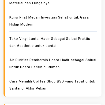
Material dan Fungsinya
A
M
P
Kursi Pijat Medan Investasi Sehat untuk Gaya
R
Hidup Modern
I
N
Toko Vinyl Lantai Hadir Sebagai Solusi Praktis
T
dan Aesthetic untuk Lantai
K
A
I
Air Purifier Pembersih Udara Hadir sebagai Solusi
N
untuk Udara Bersih di Rumah
M
E
Cara Memilih Coffee Shop BSD yang Tepat untuk
T
Santai di Akhir Pekan
E
R
A