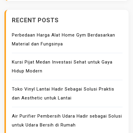
N
A
Y
K
A
RECENT POSTS
S
E
Perbedaan Harga Alat Home Gym Berdasarkan
S
Material dan Fungsinya
O
R
I
Kursi Pijat Medan Investasi Sehat untuk Gaya
B
Hidup Modern
A
N
Toko Vinyl Lantai Hadir Sebagai Solusi Praktis
D
dan Aesthetic untuk Lantai
A
N
A
Air Purifier Pembersih Udara Hadir sebagai Solusi
W
untuk Udara Bersih di Rumah
A