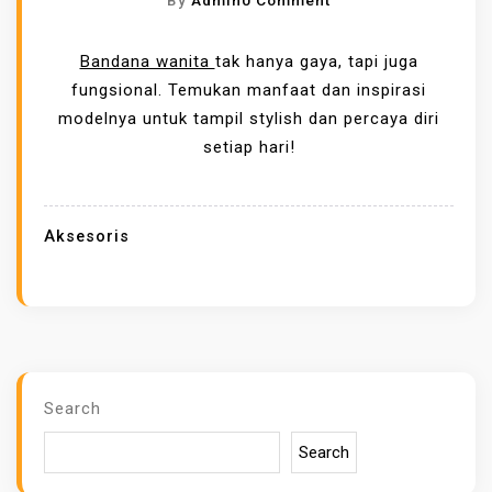
A
N
I
M
Bandana wanita
tak hanya gaya, tapi juga
N
A
fungsional. Temukan manfaat dan inspirasi
D
N
modelnya untuk tampil stylish dan percaya diri
A
F
setiap hari!
N
A
C
A
A
T
Aksesoris
R
P
A
E
M
M
E
A
R
K
A
A
Search
W
I
A
Search
A
T
N