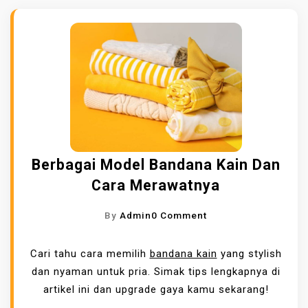
Berbagai Model Bandana Kain Dan
Cara Merawatnya
O
By
Admin
0 Comment
N
B
Cari tahu cara memilih
bandana kain
yang stylish
E
dan nyaman untuk pria. Simak tips lengkapnya di
R
artikel ini dan upgrade gaya kamu sekarang!
B