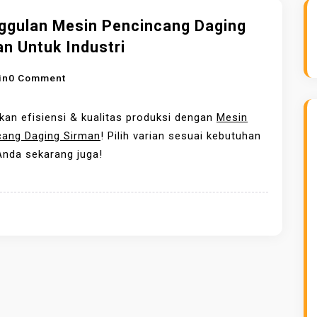
ggulan Mesin Pencincang Daging
n Untuk Industri
O
in
0 Comment
N
K
kan efisiensi & kualitas produksi dengan
Mesin
E
cang Daging Sirman
! Pilih varian sesuai kebutuhan
U
Anda sekarang juga!
N
G
G
U
L
A
N
M
E