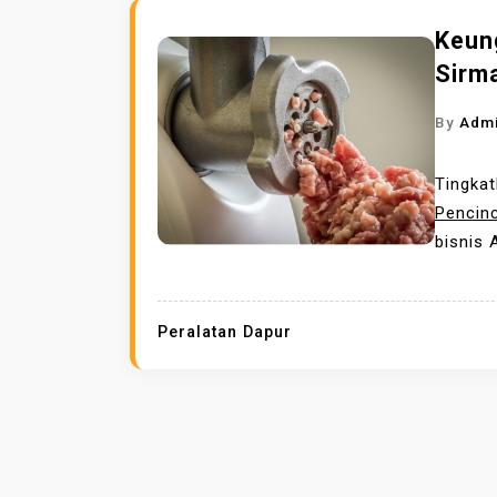
Keun
Sirma
By
Adm
Tingkat
Pencin
bisnis 
Peralatan Dapur