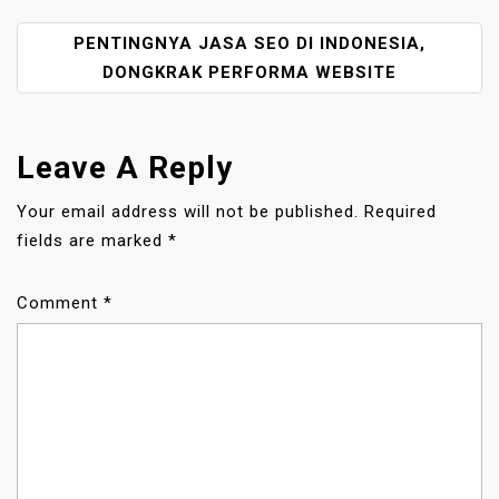
T
PENTINGNYA JASA SEO DI INDONESIA,
N
A
DONGKRAK PERFORMA WEBSITE
V
I
G
Leave A Reply
A
T
Your email address will not be published.
Required
I
fields are marked
*
O
N
Comment
*