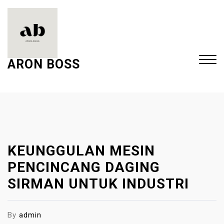
S
k
i
p
t
ARON BOSS
o
c
Close
o
Menu
n
t
e
KEUNGGULAN MESIN
n
t
PENCINCANG DAGING
SIRMAN UNTUK INDUSTRI
By
admin