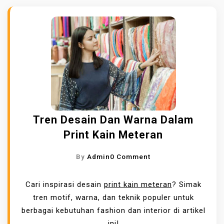
Tren Desain Dan Warna Dalam
Print Kain Meteran
O
By
Admin
0 Comment
N
T
Cari inspirasi desain
print kain meteran
? Simak
R
tren motif, warna, dan teknik populer untuk
E
berbagai kebutuhan fashion dan interior di artikel
N
ini!