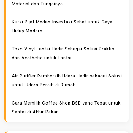
Material dan Fungsinya
A
M
P
Kursi Pijat Medan Investasi Sehat untuk Gaya
R
Hidup Modern
I
N
Toko Vinyl Lantai Hadir Sebagai Solusi Praktis
T
dan Aesthetic untuk Lantai
K
A
I
Air Purifier Pembersih Udara Hadir sebagai Solusi
N
untuk Udara Bersih di Rumah
M
E
Cara Memilih Coffee Shop BSD yang Tepat untuk
T
Santai di Akhir Pekan
E
R
A