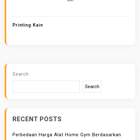
D
E
S
Printing Kain
A
I
N
D
A
N
Search
W
Search
A
R
N
A
RECENT POSTS
D
A
Perbedaan Harga Alat Home Gym Berdasarkan
L