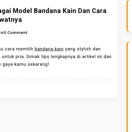
agai Model Bandana Kain Dan Cara
watnya
O
in
0 Comment
N
B
hu cara memilih
bandana kain
yang stylish dan
E
untuk pria. Simak tips lengkapnya di artikel ini dan
R
e gaya kamu sekarang!
B
A
G
A
I
M
O
D
E