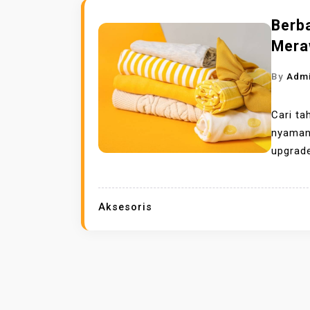
Berb
Mera
By
Adm
Cari ta
nyaman 
upgrad
Aksesoris