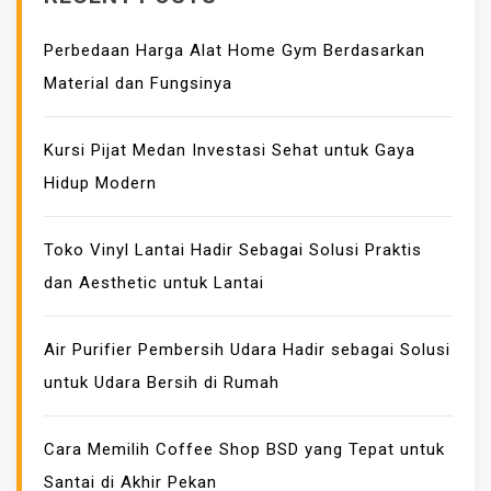
S
Perbedaan Harga Alat Home Gym Berdasarkan
S
Material dan Fungsinya
I
O
N
Kursi Pijat Medan Investasi Sehat untuk Gaya
S
Hidup Modern
Y
S
Toko Vinyl Lantai Hadir Sebagai Solusi Praktis
T
dan Aesthetic untuk Lantai
E
M
:
Air Purifier Pembersih Udara Hadir sebagai Solusi
P
untuk Udara Bersih di Rumah
R
O
Cara Memilih Coffee Shop BSD yang Tepat untuk
T
Santai di Akhir Pekan
E