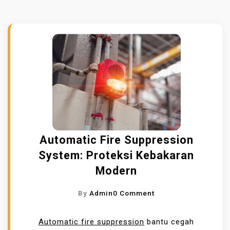
Automatic Fire Suppression
System: Proteksi Kebakaran
Modern
O
By
Admin
0 Comment
N
A
Automatic fire suppression
bantu cegah