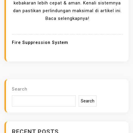
U
kebakaran lebih cepat & aman. Kenali sistemnya
T
dan pastikan perlindungan maksimal di artikel ini.
O
Baca selengkapnya!
M
A
T
Fire Suppression System
I
C
F
I
R
E
Search
S
Search
U
P
P
R
RECENT POSTS
E