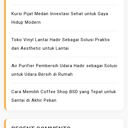
R
Y
Kursi Pijat Medan Investasi Sehat untuk Gaya
E
Hidup Modern
R
A
Toko Vinyl Lantai Hadir Sebagai Solusi Praktis
D
dan Aesthetic untuk Lantai
A
Y
A
Air Purifier Pembersih Udara Hadir sebagai Solusi
N
untuk Udara Bersih di Rumah
G
T
Cara Memilih Coffee Shop BSD yang Tepat untuk
E
Santai di Akhir Pekan
R
J
A
N