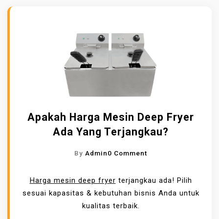
Apakah Harga Mesin Deep Fryer
Ada Yang Terjangkau?
O
By
Admin
0 Comment
N
A
Harga mesin deep fryer
terjangkau ada! Pilih
P
sesuai kapasitas & kebutuhan bisnis Anda untuk
A
kualitas terbaik.
K