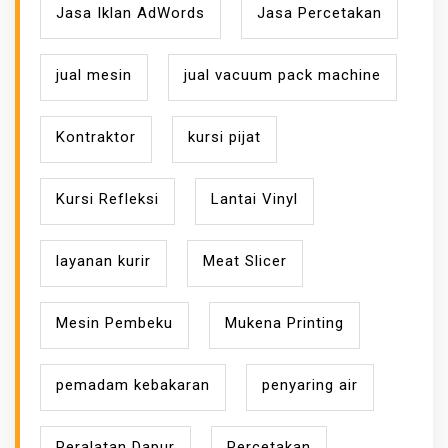
Jasa Iklan AdWords
Jasa Percetakan
jual mesin
jual vacuum pack machine
Kontraktor
kursi pijat
Kursi Refleksi
Lantai Vinyl
layanan kurir
Meat Slicer
Mesin Pembeku
Mukena Printing
pemadam kebakaran
penyaring air
Peralatan Dapur
Percetakan