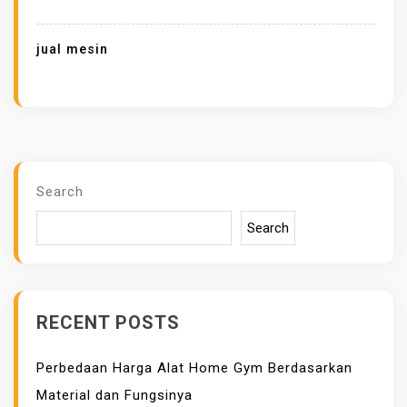
A
H
jual mesin
H
A
R
G
A
M
Search
E
Search
S
I
N
D
RECENT POSTS
E
E
Perbedaan Harga Alat Home Gym Berdasarkan
P
Material dan Fungsinya
F