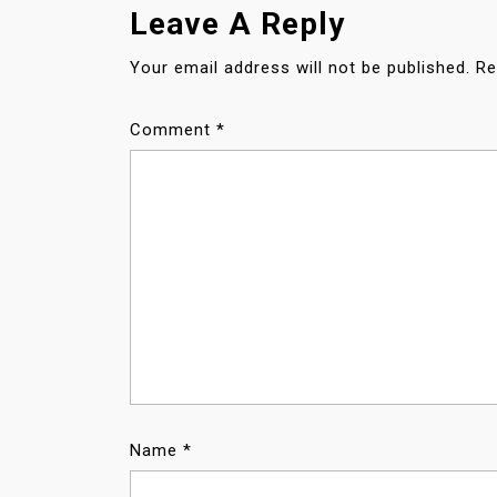
N
Leave A Reply
A
V
Your email address will not be published.
Re
I
G
Comment
*
A
T
I
O
N
Name
*