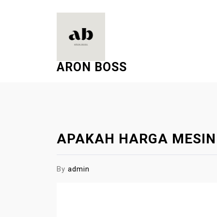
S
k
i
p
t
ARON BOSS
o
c
o
n
t
e
APAKAH HARGA MESIN
n
t
By
admin