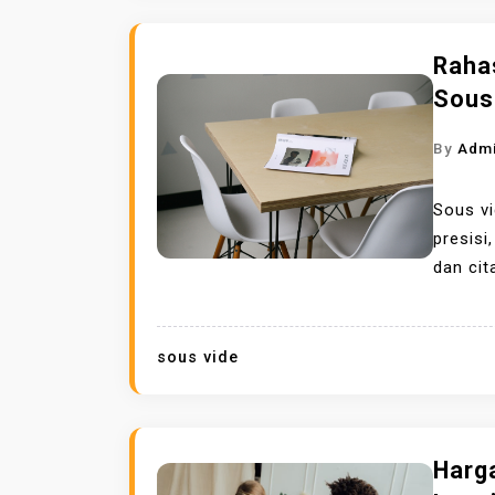
Raha
Sous
By
Adm
Sous v
presisi
dan cit
sous vide
Harg