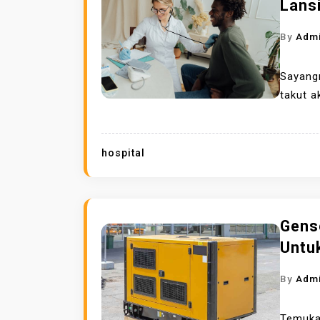
Lans
By
Adm
Sayang
takut 
hospital
Gens
Untu
By
Adm
Temukan