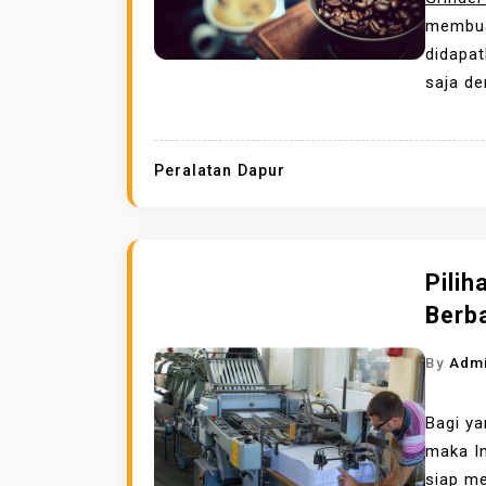
membuat
didapat
saja de
Peralatan Dapur
Pili
Berb
By
Adm
Bagi y
maka In
siap m