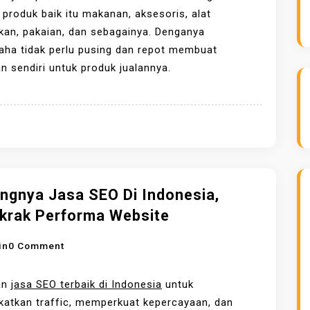
P
I
roduk baik itu makanan, aksesoris, alat
I
H
kan, pakaian, dan sebagainya. Denganya
K
A
aha tidak perlu pusing dan repot membuat
O
N
 sendiri untuk produk jualannya.
M
J
E
A
R
S
S
A
I
P
A
E
L
R
ingnya Jasa SEO Di Indonesia,
,
C
krak Performa Website
H
E
A
T
O
in
0 Comment
S
A
N
I
K
P
an
jasa SEO terbaik di Indonesia
untuk
L
A
E
katkan traffic, memperkuat kepercayaan, dan