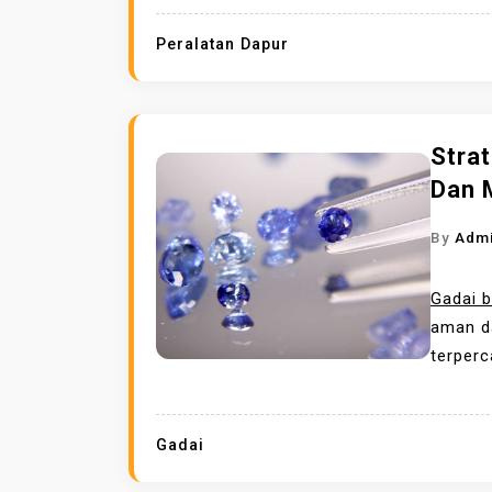
Peralatan Dapur
Stra
Dan 
By
Adm
Gadai 
aman da
terperca
Gadai