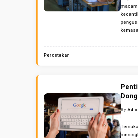
macam p
kecanti
pengus
kemasan
Percetakan
Pent
Dong
By
Adm
Temuk
mening