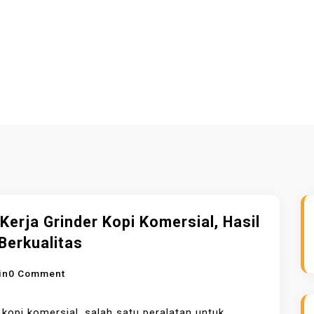
Kerja Grinder Kopi Komersial, Hasil
Berkualitas
O
in
0 Comment
N
C
 kopi komersial
, salah satu peralatan untuk