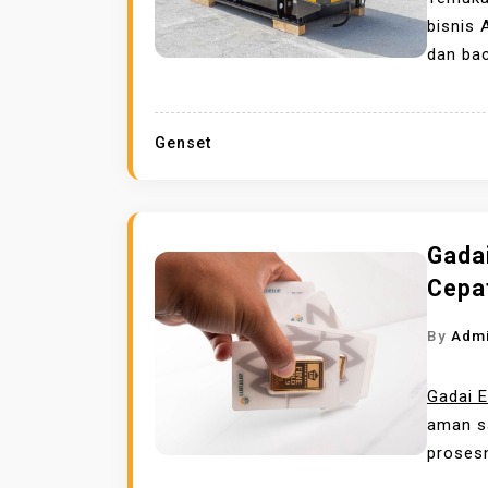
bisnis 
dan ba
Genset
Gada
Cepa
By
Adm
Gadai 
aman s
prosesn