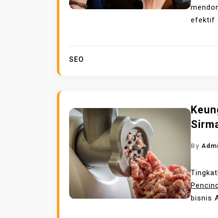
mendon
efektif
SEO
Keun
Sirma
By
Adm
Tingkat
Pencin
bisnis 