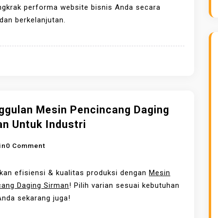
K
N
N
gkrak performa website bisnis Anda secara
O
K
T
 dan berkelanjutan.
P
E
I
I
M
N
B
A
G
E
S
N
R
A
Y
K
N
A
U
U
J
ggulan Mesin Pencincang Daging
A
N
A
n Untuk Industri
L
T
S
I
U
A
O
in
0 Comment
T
K
S
N
A
B
E
K
kan efisiensi & kualitas produksi dengan
Mesin
S
E
O
E
cang Daging Sirman
! Pilih varian sesuai kebutuhan
R
D
U
Anda sekarang juga!
B
I
N