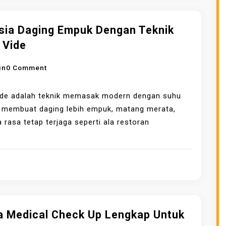
I
P
A
G
E
N
A
sia Daging Empuk Dengan Teknik
R
G
D
 Vide
F
D
A
O
A
I
O
in
0 Comment
R
G
B
N
M
I
A
R
ide adalah teknik memasak modern dengan suhu
A
N
T
A
, membuat daging lebih empuk, matang merata,
W
G
U
H
a rasa tetap terjaga seperti ala restoran
E
S
P
A
B
I
E
S
S
R
R
I
I
M
M
A
T
A
A
D
E
N
T
A
U
A
G
a Medical Check Up Lengkap Untuk
N
Y
I