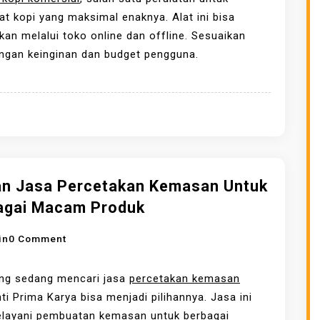
A
 kopi yang maksimal enaknya. Alat ini bisa
R
kan melalui toko online dan offline. Sesuaikan
A
ngan keinginan dan budget pengguna.
K
E
R
J
A
G
R
han Jasa Percetakan Kemasan Untuk
I
agai Macam Produk
N
D
O
in
0 Comment
E
N
R
P
ang sedang mencari jasa
percetakan kemasan
K
I
ti Prima Karya bisa menjadi pilihannya. Jasa ini
O
L
elayani pembuatan kemasan untuk berbagai