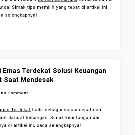
U
I
E
E
Anda. Simak tips memilih yang tepat di artikel ini
N
K
C
N
ca selengkapnya!
G
S
K
S
K
O
U
E
A
U
P
T
N
S
L
S
V
E
E
I
N
M
D
G
A
i Emas Terdekat Solusi Keuangan
E
K
R
t Saat Mendesak
A
A
P
N
O
in
0 Comment
U
G
N
N
,
G
Emas Terdekat
hadir sebagai solusi cepat dan
T
B
A
aat darurat keuangan. Simak keuntungan dan
U
E
D
ya di artikel ini, baca selengkapnya!
K
R
A