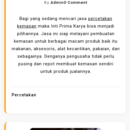
O
By
Admin
0 Comment
M
N
E
P
Bagi yang sedang mencari jasa
percetakan
R
I
kemasan
maka Inti Prima Karya bisa menjadi
S
L
pilihannya. Jasa ini siap melayani pembuatan
I
I
kemasan untuk berbagai macam produk baik itu
A
H
makanan, aksesoris, alat kecantikan, pakaian, dan
L
A
sebagainya. Denganya pengusaha tidak perlu
,
N
pusing dan repot membuat kemasan sendiri
H
J
untuk produk jualannya.
A
A
S
S
I
A
Percetakan
L
P
K
E
O
R
P
C
I