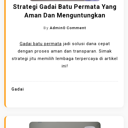
N
Strategi Gadai Batu Permata Yang
O
C
R
Aman Dan Menguntungkan
I
M
N
O
By
Admin
0 Comment
A
C
N
W
A
S
Gadai batu permata
jadi solusi dana cepat
E
N
T
dengan proses aman dan transparan. Simak
B
G
R
strategi jitu memilih lembaga terpercaya di artikel
S
D
A
ini!
I
A
T
T
G
E
E
I
G
Gadai
N
I
G
G
S
A
I
D
R
A