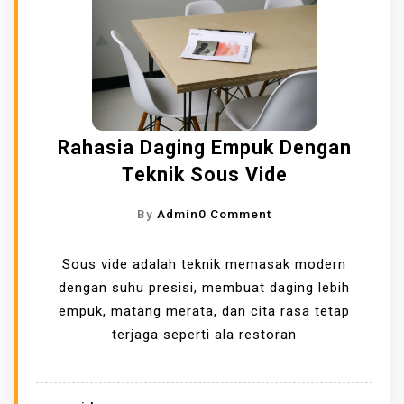
M
I
A
B
N
A
U
T
N
U
T
P
U
Rahasia Daging Empuk Dengan
E
K
Teknik Sous Vide
R
I
M
N
O
By
Admin
0 Comment
A
D
N
T
U
R
Sous vide adalah teknik memasak modern
A
S
A
dengan suhu presisi, membuat daging lebih
Y
T
H
empuk, matang merata, dan cita rasa tetap
A
R
A
terjaga seperti ala restoran
N
I
S
G
I
A
A