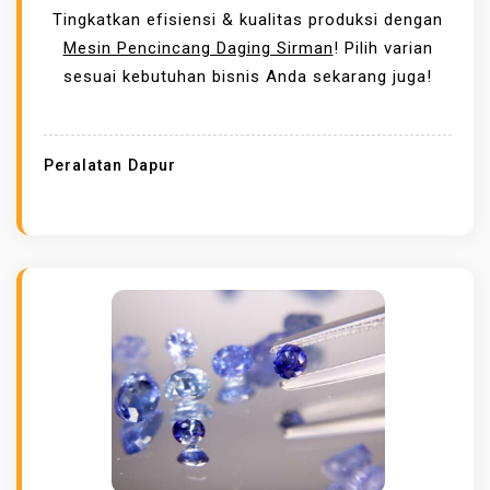
N
K
U
Tingkatkan efisiensi & kualitas produksi dengan
E
E
K
Mesin Pencincang Daging Sirman
! Pilih varian
S
U
sesuai kebutuhan bisnis Anda sekarang juga!
I
N
A
G
,
G
Peralatan Dapur
D
U
O
L
N
A
G
N
K
M
R
E
A
S
K
I
P
N
E
P
R
E
F