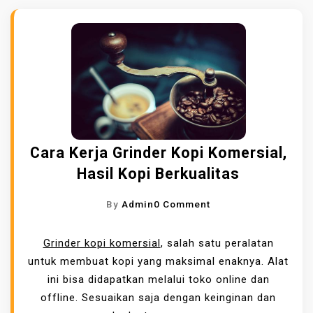
Cara Kerja Grinder Kopi Komersial,
Hasil Kopi Berkualitas
O
By
Admin
0 Comment
N
C
Grinder kopi komersial
, salah satu peralatan
A
untuk membuat kopi yang maksimal enaknya. Alat
R
ini bisa didapatkan melalui toko online dan
A
offline. Sesuaikan saja dengan keinginan dan
K