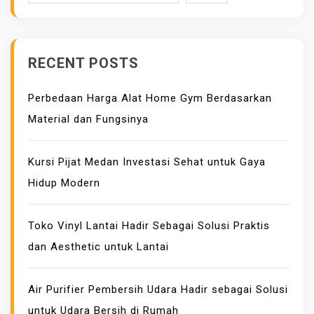
E
G
N
N
A
G
D
T
A
E
I
RECENT POSTS
N
S
O
I
N
A
Perbedaan Harga Alat Home Gym Berdasarkan
N
K
Material dan Fungsinya
O
V
A
Kursi Pijat Medan Investasi Sehat untuk Gaya
S
Hidup Modern
I
B
Toko Vinyl Lantai Hadir Sebagai Solusi Praktis
A
dan Aesthetic untuk Lantai
R
U
B
Air Purifier Pembersih Udara Hadir sebagai Solusi
E
untuk Udara Bersih di Rumah