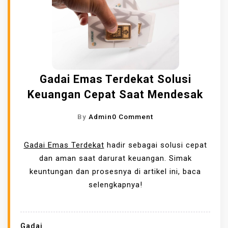
N
A
G
,
B
E
R
Gadai Emas Terdekat Solusi
B
Keuangan Cepat Saat Mendesak
A
G
O
By
Admin
0 Comment
A
N
I
G
Gadai Emas Terdekat
hadir sebagai solusi cepat
P
A
dan aman saat darurat keuangan. Simak
I
D
keuntungan dan prosesnya di artikel ini, baca
L
A
selengkapnya!
I
I
H
E
A
M
Gadai