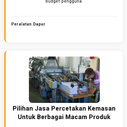
budget pengguna.
E
R
J
Peralatan Dapur
A
G
R
I
N
D
E
R
K
O
P
Pilihan Jasa Percetakan Kemasan
I
Untuk Berbagai Macam Produk
K
O