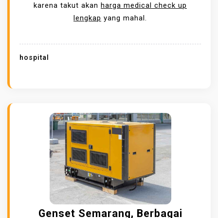
A
karena takut akan
harga medical check up
T
N
R
lengkap
yang mahal.
E
G
K
A
N
M
hospital
I
E
K
D
S
I
O
C
U
A
S
L
V
C
I
H
D
E
E
C
K
U
Genset Semarang, Berbagai