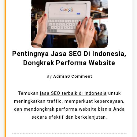
E
B
T
E
A
R
K
K
A
U
N
A
K
L
Pentingnya Jasa SEO Di Indonesia,
E
I
Dongkrak Performa Website
M
T
A
A
O
By
Admin
0 Comment
S
S
N
A
P
Temukan
jasa SEO terbaik di Indonesia
untuk
N
E
meningkatkan traffic, memperkuat kepercayaan,
U
N
dan mendongkrak performa website bisnis Anda
N
T
secara efektif dan berkelanjutan.
T
I
U
N
K