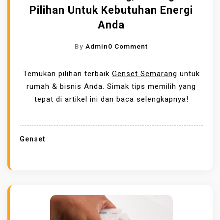
P
Pilihan Untuk Kebutuhan Energi
L
Anda
E
N
O
By
Admin
0 Comment
G
N
K
G
Temukan pilihan terbaik
Genset Semarang
untuk
A
E
rumah & bisnis Anda. Simak tips memilih yang
P
N
tepat di artikel ini dan baca selengkapnya!
U
S
N
E
T
T
Genset
U
S
K
E
L
M
A
A
N
R
S
A
I