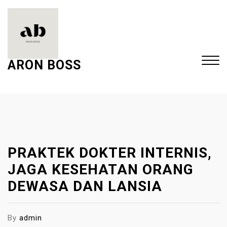
S
k
i
p
t
ARON BOSS
o
c
Close
o
Menu
n
t
e
PRAKTEK DOKTER INTERNIS,
n
t
JAGA KESEHATAN ORANG
DEWASA DAN LANSIA
By
admin