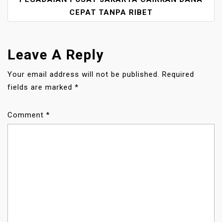
N
A
CEPAT TANPA RIBET
V
I
G
Leave A Reply
A
T
Your email address will not be published.
Required
I
fields are marked
*
O
N
Comment
*