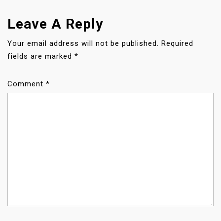
V
I
Leave A Reply
G
A
Your email address will not be published.
Required
T
fields are marked
*
I
O
Comment
*
N