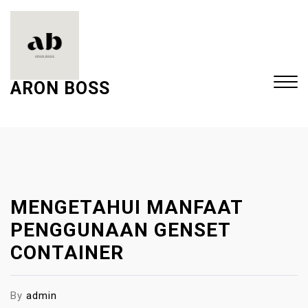
S
k
i
p
t
ARON BOSS
o
c
Close
o
Menu
n
t
e
MENGETAHUI MANFAAT
n
t
PENGGUNAAN GENSET
CONTAINER
By
admin