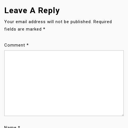
I
G
Leave A Reply
A
T
Your email address will not be published.
Required
I
fields are marked
*
O
N
Comment
*
Name
*