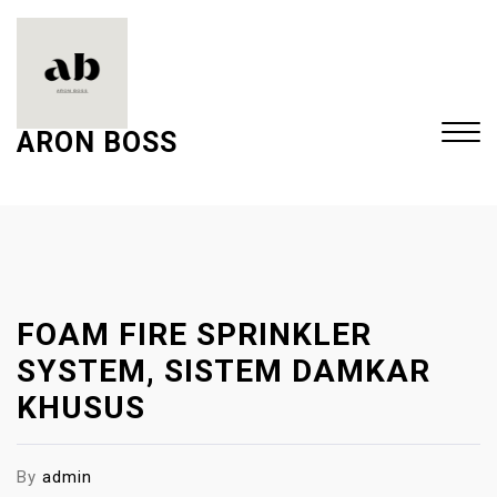
S
k
i
p
t
ARON BOSS
o
c
Close
o
Menu
n
t
e
FOAM FIRE SPRINKLER
n
t
SYSTEM, SISTEM DAMKAR
KHUSUS
By
admin