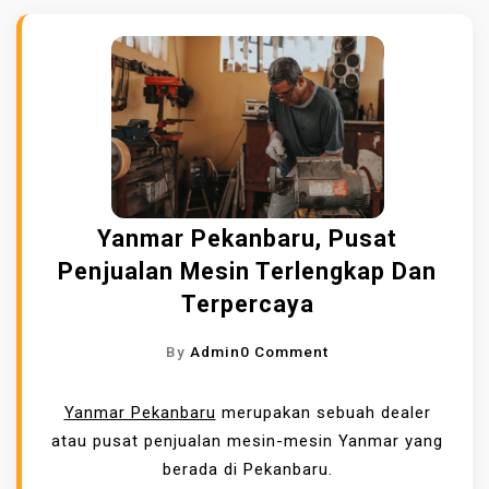
Yanmar Pekanbaru, Pusat
Penjualan Mesin Terlengkap Dan
Terpercaya
O
By
Admin
0 Comment
N
Y
Yanmar Pekanbaru
merupakan sebuah dealer
A
atau pusat penjualan mesin-mesin Yanmar yang
N
berada di Pekanbaru.