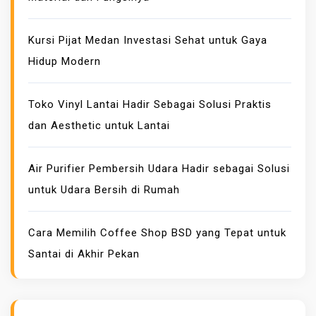
P
E
Kursi Pijat Medan Investasi Sehat untuk Gaya
N
Hidup Modern
J
U
Toko Vinyl Lantai Hadir Sebagai Solusi Praktis
A
dan Aesthetic untuk Lantai
L
A
N
Air Purifier Pembersih Udara Hadir sebagai Solusi
M
untuk Udara Bersih di Rumah
E
S
Cara Memilih Coffee Shop BSD yang Tepat untuk
I
Santai di Akhir Pekan
N
T
E
R