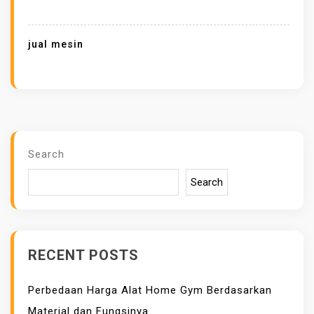
M
A
R
jual mesin
P
E
K
A
N
B
Search
A
Search
R
U
,
P
RECENT POSTS
U
S
Perbedaan Harga Alat Home Gym Berdasarkan
A
Material dan Fungsinya
T