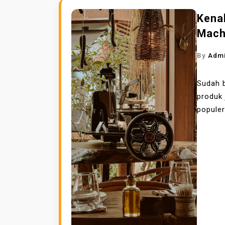
Kena
Machi
By
Adm
Sudah 
produk
populer