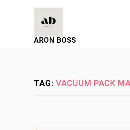
S
k
i
p
t
ARON BOSS
o
c
o
n
t
e
TAG:
VACUUM PACK MA
n
t