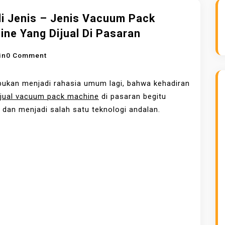
li Jenis – Jenis Vacuum Pack
ne Yang Dijual Di Pasaran
O
in
0 Comment
N
K
bukan menjadi rahasia umum lagi, bahwa kehadiran
E
jual vacuum pack machine
di pasaran begitu
N
 dan menjadi salah satu teknologi andalan.
A
L
I
J
E
N
I
S
–