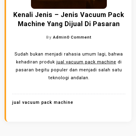
Kenali Jenis – Jenis Vacuum Pack
Machine Yang Dijual Di Pasaran
O
By
Admin
0 Comment
N
K
Sudah bukan menjadi rahasia umum lagi, bahwa
E
kehadiran produk
jual vacuum pack machine
di
N
pasaran begitu populer dan menjadi salah satu
A
teknologi andalan.
L
I
J
jual vacuum pack machine
E
N
I
S