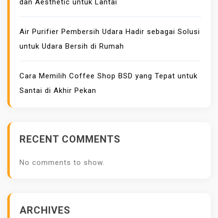
dan Aesthetic untuk Lantai
A
C
H
Air Purifier Pembersih Udara Hadir sebagai Solusi
I
untuk Udara Bersih di Rumah
N
E
Cara Memilih Coffee Shop BSD yang Tepat untuk
Y
Santai di Akhir Pekan
A
N
G
D
RECENT COMMENTS
I
J
No comments to show.
U
A
L
D
ARCHIVES
I