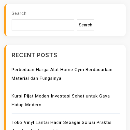
–
J
Search
E
Search
N
I
S
V
RECENT POSTS
A
C
Perbedaan Harga Alat Home Gym Berdasarkan
U
Material dan Fungsinya
U
M
P
Kursi Pijat Medan Investasi Sehat untuk Gaya
A
Hidup Modern
C
K
Toko Vinyl Lantai Hadir Sebagai Solusi Praktis
M