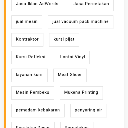
Jasa Iklan AdWords
Jasa Percetakan
jual mesin
jual vacuum pack machine
Kontraktor
kursi pijat
Kursi Refleksi
Lantai Vinyl
layanan kurir
Meat Slicer
Mesin Pembeku
Mukena Printing
pemadam kebakaran
penyaring air
Peralatan Dapur
Percetakan