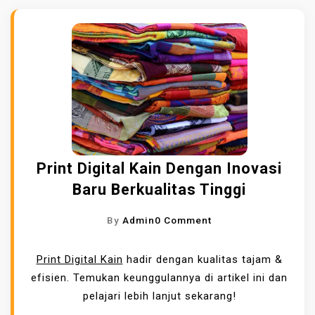
Print Digital Kain Dengan Inovasi
Baru Berkualitas Tinggi
O
By
Admin
0 Comment
N
P
Print Digital Kain
hadir dengan kualitas tajam &
R
efisien. Temukan keunggulannya di artikel ini dan
I
pelajari lebih lanjut sekarang!
N