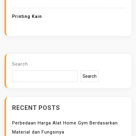
T
D
Printing Kain
I
G
I
T
A
L
Search
K
Search
A
I
N
D
RECENT POSTS
E
N
Perbedaan Harga Alat Home Gym Berdasarkan
G
Material dan Fungsinya
A