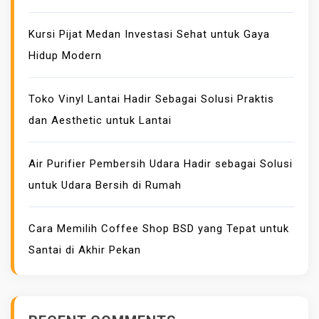
N
I
Kursi Pijat Medan Investasi Sehat untuk Gaya
N
Hidup Modern
O
V
Toko Vinyl Lantai Hadir Sebagai Solusi Praktis
A
dan Aesthetic untuk Lantai
S
I
B
Air Purifier Pembersih Udara Hadir sebagai Solusi
A
untuk Udara Bersih di Rumah
R
U
Cara Memilih Coffee Shop BSD yang Tepat untuk
B
Santai di Akhir Pekan
E
R
K
U