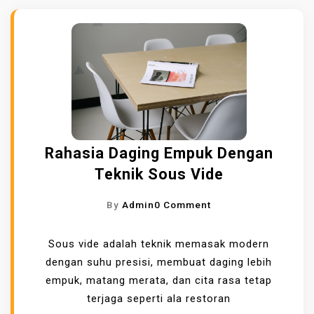
Rahasia Daging Empuk Dengan
Teknik Sous Vide
O
By
Admin
0 Comment
N
R
Sous vide adalah teknik memasak modern
A
dengan suhu presisi, membuat daging lebih
H
empuk, matang merata, dan cita rasa tetap
A
terjaga seperti ala restoran
S