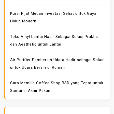
A
N
Kursi Pijat Medan Investasi Sehat untuk Gaya
T
Hidup Modern
E
K
Toko Vinyl Lantai Hadir Sebagai Solusi Praktis
N
dan Aesthetic untuk Lantai
I
K
S
Air Purifier Pembersih Udara Hadir sebagai Solusi
O
untuk Udara Bersih di Rumah
U
S
Cara Memilih Coffee Shop BSD yang Tepat untuk
V
Santai di Akhir Pekan
I
D
E