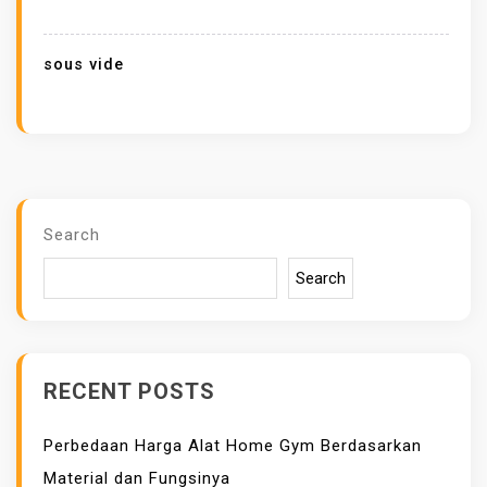
I
A
sous vide
D
A
G
I
N
G
Search
E
Search
M
P
U
K
RECENT POSTS
D
E
Perbedaan Harga Alat Home Gym Berdasarkan
N
Material dan Fungsinya
G