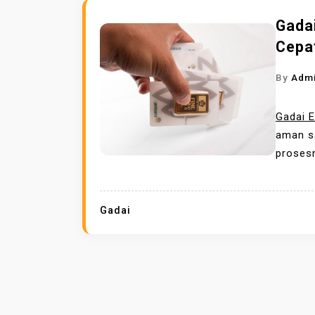
Gada
Cepa
By
Adm
Gadai 
aman s
prosesn
Gadai