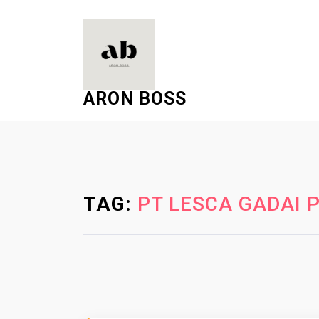
S
k
i
p
t
ARON BOSS
o
c
o
n
t
e
TAG:
PT LESCA GADAI 
n
t