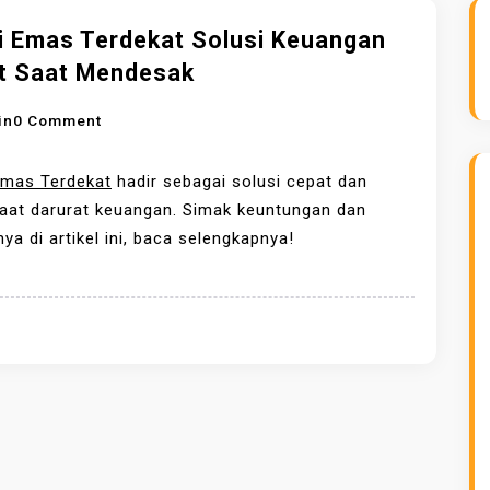
i Emas Terdekat Solusi Keuangan
t Saat Mendesak
O
in
0 Comment
N
G
Emas Terdekat
hadir sebagai solusi cepat dan
A
aat darurat keuangan. Simak keuntungan dan
D
ya di artikel ini, baca selengkapnya!
A
I
E
M
A
S
T
E
R