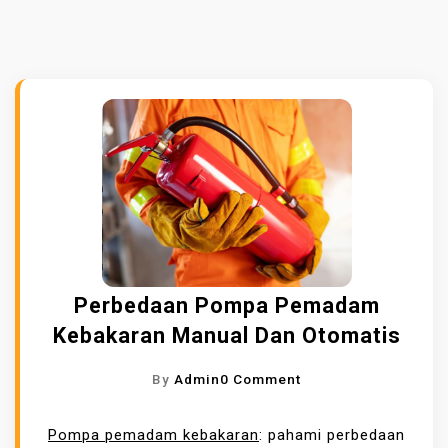
Perbedaan Pompa Pemadam
Kebakaran Manual Dan Otomatis
O
By
Admin
0 Comment
N
P
Pompa pemadam kebakaran
: pahami perbedaan