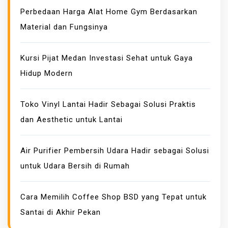
D
Perbedaan Harga Alat Home Gym Berdasarkan
A
Material dan Fungsinya
M
K
E
Kursi Pijat Medan Investasi Sehat untuk Gaya
B
Hidup Modern
A
K
Toko Vinyl Lantai Hadir Sebagai Solusi Praktis
A
dan Aesthetic untuk Lantai
R
A
N
Air Purifier Pembersih Udara Hadir sebagai Solusi
M
untuk Udara Bersih di Rumah
A
N
Cara Memilih Coffee Shop BSD yang Tepat untuk
U
Santai di Akhir Pekan
A
L