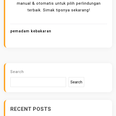
E
manual & otomatis untuk pilih perlindungan
R
terbaik. Simak tipsnya sekarang!
B
E
D
pemadam kebakaran
A
A
N
P
O
M
Search
P
Search
A
P
E
M
RECENT POSTS
A