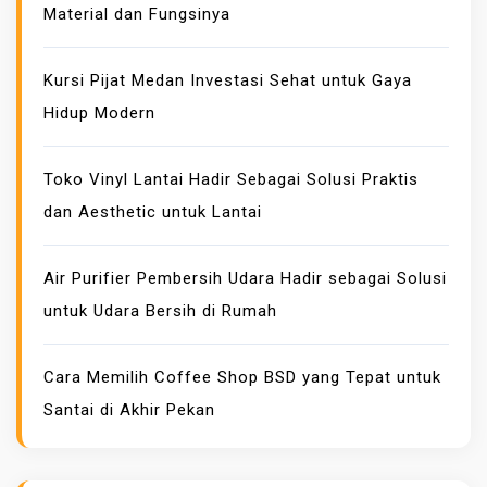
Material dan Fungsinya
A
T
A
Kursi Pijat Medan Investasi Sehat untuk Gaya
Y
Hidup Modern
A
N
Toko Vinyl Lantai Hadir Sebagai Solusi Praktis
G
dan Aesthetic untuk Lantai
A
M
A
Air Purifier Pembersih Udara Hadir sebagai Solusi
N
untuk Udara Bersih di Rumah
D
A
Cara Memilih Coffee Shop BSD yang Tepat untuk
N
Santai di Akhir Pekan
M
E
N