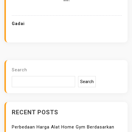
T
E
G
Gadai
I
G
A
D
A
I
Search
B
Search
A
T
U
P
RECENT POSTS
E
R
Perbedaan Harga Alat Home Gym Berdasarkan
M