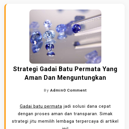
Strategi Gadai Batu Permata Yang
Aman Dan Menguntungkan
O
By
Admin
0 Comment
N
S
Gadai batu permata
jadi solusi dana cepat
T
dengan proses aman dan transparan. Simak
R
strategi jitu memilih lembaga terpercaya di artikel
A
ini!