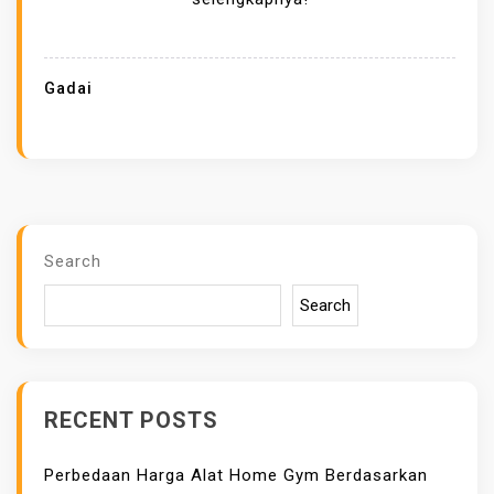
I
E
M
Gadai
A
S
T
E
R
D
Search
E
Search
K
A
T
S
RECENT POSTS
O
L
Perbedaan Harga Alat Home Gym Berdasarkan
U