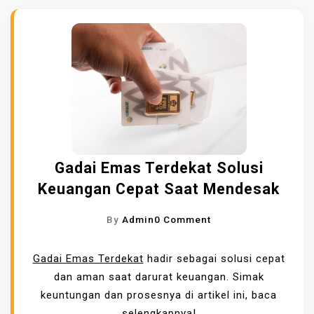
Gadai Emas Terdekat Solusi
Keuangan Cepat Saat Mendesak
O
By
Admin
0 Comment
N
G
Gadai Emas Terdekat
hadir sebagai solusi cepat
A
dan aman saat darurat keuangan. Simak
D
keuntungan dan prosesnya di artikel ini, baca
A
selengkapnya!