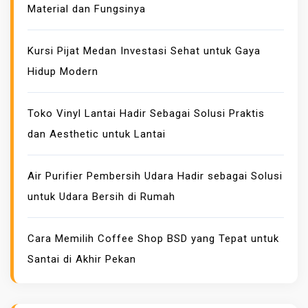
Material dan Fungsinya
S
I
K
Kursi Pijat Medan Investasi Sehat untuk Gaya
E
Hidup Modern
U
A
Toko Vinyl Lantai Hadir Sebagai Solusi Praktis
N
dan Aesthetic untuk Lantai
G
A
N
Air Purifier Pembersih Udara Hadir sebagai Solusi
C
untuk Udara Bersih di Rumah
E
P
Cara Memilih Coffee Shop BSD yang Tepat untuk
A
Santai di Akhir Pekan
T
S
A