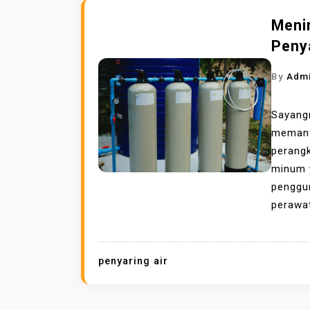
Meni
Peny
By
Adm
Sayang
meman
perang
minum y
penggu
perawat
penyaring air