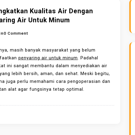
ngkatkan Kualitas Air Dengan
aring Air Untuk Minum
O
in
0 Comment
N
M
nya, masih banyak masyarakat yang belum
E
faatkan
penyaring air untuk minum
. Padahal
N
kat ini sangat membantu dalam menyediakan air
I
ang lebih bersih, aman, dan sehat. Meski begitu,
N
na juga perlu memahami cara pengoperasian dan
G
an alat agar fungsinya tetap optimal.
K
A
T
K
A
N