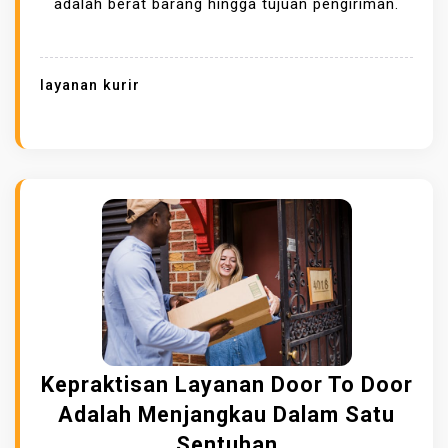
adalah berat barang hingga tujuan pengiriman.
R
Y
A
layanan kurir
N
G
M
E
M
P
E
N
G
A
R
Kepraktisan Layanan Door To Door
U
Adalah Menjangkau Dalam Satu
H
Sentuhan
I