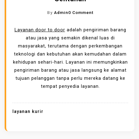
B
O
By
Admin
0 Comment
I
N
A
K
Layanan door to door
adalah pengiriman barang
Y
E
atau jasa yang semakin dikenal luas di
A
P
masyarakat, terutama dengan perkembangan
K
R
teknologi dan kebutuhan akan kemudahan dalam
U
A
kehidupan sehari-hari. Layanan ini memungkinkan
R
K
pengiriman barang atau jasa langsung ke alamat
I
T
tujuan pelanggan tanpa perlu mereka datang ke
R
I
tempat penyedia layanan.
L
S
U
A
A
N
R
layanan kurir
L
N
A
E
Y
G