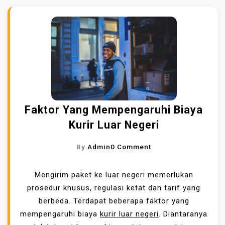
Faktor Yang Mempengaruhi Biaya
Kurir Luar Negeri
O
By
Admin
0 Comment
N
F
Mengirim paket ke luar negeri memerlukan
A
prosedur khusus, regulasi ketat dan tarif yang
K
berbeda. Terdapat beberapa faktor yang
T
mempengaruhi biaya
kurir luar negeri
. Diantaranya
O