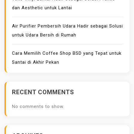
L
dan Aesthetic untuk Lantai
A
H
M
Air Purifier Pembersih Udara Hadir sebagai Solusi
E
untuk Udara Bersih di Rumah
N
J
Cara Memilih Coffee Shop BSD yang Tepat untuk
A
Santai di Akhir Pekan
N
G
K
A
RECENT COMMENTS
U
D
No comments to show.
A
L
A
M