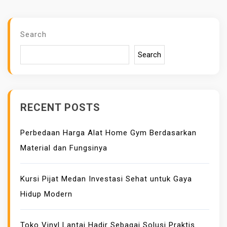
A
E
N
R
A
I
Search
N
Search
D
O
O
R
RECENT POSTS
T
O
Perbedaan Harga Alat Home Gym Berdasarkan
D
Material dan Fungsinya
O
O
R
Kursi Pijat Medan Investasi Sehat untuk Gaya
A
Hidup Modern
D
A
Toko Vinyl Lantai Hadir Sebagai Solusi Praktis