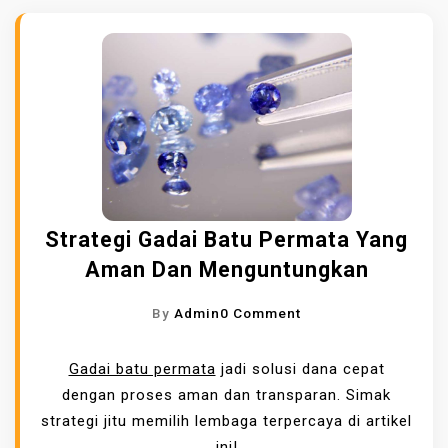
Strategi Gadai Batu Permata Yang
Aman Dan Menguntungkan
O
By
Admin
0 Comment
N
S
Gadai batu permata
jadi solusi dana cepat
T
dengan proses aman dan transparan. Simak
R
strategi jitu memilih lembaga terpercaya di artikel
A
ini!