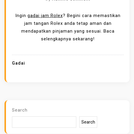
A
N
T
C
Ingin
gadai jam Rolex
? Begini cara memastikan
A
A
jam tangan Rolex anda tetap aman dan
Y
R
mendapatkan pinjaman yang sesuai. Baca
A
A
selengkapnya sekarang!
N
G
G
A
A
D
Gadai
M
A
A
I
N
J
D
A
A
M
N
R
Search
M
O
E
Search
L
N
E