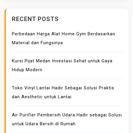
G
X
U
Y
RECENT POSTS
N
A
T
N
U
Perbedaan Harga Alat Home Gym Berdasarkan
G
N
Material dan Fungsinya
A
G
M
K
A
Kursi Pijat Medan Investasi Sehat untuk Gaya
A
N
Hidup Modern
N
Toko Vinyl Lantai Hadir Sebagai Solusi Praktis
dan Aesthetic untuk Lantai
Air Purifier Pembersih Udara Hadir sebagai Solusi
untuk Udara Bersih di Rumah