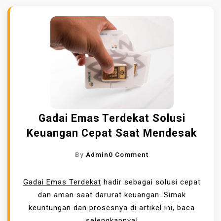
Gadai Emas Terdekat Solusi
Keuangan Cepat Saat Mendesak
O
By
Admin
0 Comment
N
G
Gadai Emas Terdekat
hadir sebagai solusi cepat
A
dan aman saat darurat keuangan. Simak
D
keuntungan dan prosesnya di artikel ini, baca
A
selengkapnya!