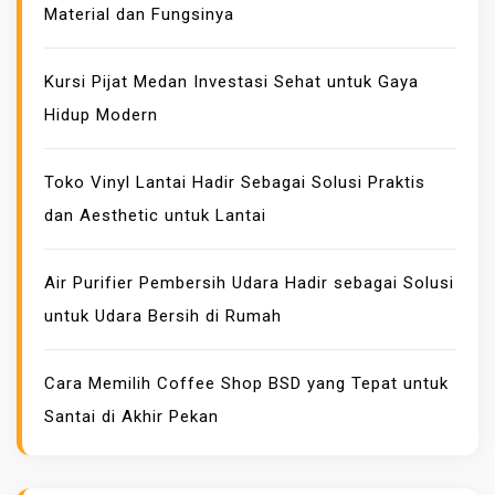
Material dan Fungsinya
S
I
K
Kursi Pijat Medan Investasi Sehat untuk Gaya
E
Hidup Modern
U
A
Toko Vinyl Lantai Hadir Sebagai Solusi Praktis
N
dan Aesthetic untuk Lantai
G
A
N
Air Purifier Pembersih Udara Hadir sebagai Solusi
C
untuk Udara Bersih di Rumah
E
P
Cara Memilih Coffee Shop BSD yang Tepat untuk
A
Santai di Akhir Pekan
T
S
A