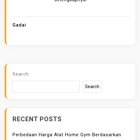
I
E
M
Gadai
A
S
T
E
R
D
Search
E
Search
K
A
T
S
RECENT POSTS
O
L
Perbedaan Harga Alat Home Gym Berdasarkan
U